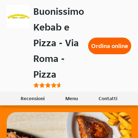
Passa
Buonissimo
al
contenuto
Kebab e
principale
Pizza - Via
Ordina online
Roma -
Pizza
Recensioni
Menu
Contatti